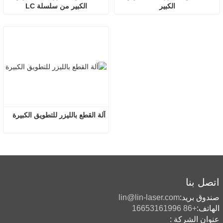
الكبير
الكبير من سلسلة LC
آلة القطع بالليزر للتطويق الكبيرة
اتصل بنا
صندوق بريد:
lin@lin-laser.com
الهاتف:
+86 16653161996
عنوان الشركة :