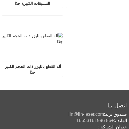
التنسيقات الكبيرة جدًا
آلة القطع بالليزر ذات الحجم الكبير 
جدًا
اتصل بنا
صندوق بريد:
lin@lin-laser.com
الهاتف:
+86 16653161996
عنوان الشركة :