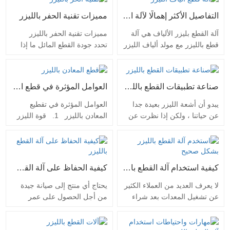
التفاصيل الأكثر إهمالًا لآلة القطع بليزر الألياف
مميزات تقنية الحفر بالليزر
آلة القطع بليزر الألياف هي آلة
مميزات تقنية الحفر بالليزر
قطع بالليزر مع مولد ألياف الليزر
تحدد جودة القطع المائل ما إذا
كمصدر للضوء. ليزر الألياف هو
كان من الممكن لحام قطعة
ليزر ليفي جديد مطور دوليًا ، ينتج
العمل بإحكام. يتم تصنيع الحواف
شعاع ليزر عالي الكثافة للطاقة ،
المعدنية التقليدية بشكل أساسي
صناعة تطبيقات القطع بالليزر
العوامل المؤثرة في قطع المعادن بالليزر
يتم تجميعه على سطح قطعة
عن طريق الدوران والتخطيط
العمل ، بحيث يتم إذابة قطعة
والطحن والطحن وغيرها من
يبدو أن أشعة الليزر بعيدة جدا
العوامل المؤثرة في تقطيع
العمل على الفور وتبخيرها
الطرق. تحتوي قطعة العمل
عن حياتنا ، ولكن إذا نظرت عن
المعادن بالليزر 1. قوة الليزر
بواسطة المنطقة المشعة
المقطوعة بشكل عام على
كثب ، فستجد أنه يمكن رؤية
في الواقع ، ترتبط قدرة القطع
بواسطة بقعة التركيز فائقة
علامات قطع عميقة وتشوه
أشعة الليزر في كل مكان في
لآلة القطع بالليزر الليفي بشكل
الدقة. ومع…
حراري كبير وفجوة كبيرة وزاوية
حياتنا ، حتى في كل مكان.
أساسي بقوة الليزر. القوى الأكثر
قوس…
استخدام آلات القطع بالليزر هو
شيوعًا في السوق اليوم هي
كيفية استخدام آلة القطع بالليزر بشكل صحيح؟
كيفية الحفاظ على آلة القطع بالليزر
أيضا واسع جدا ، وخاصة في
1000 واط ، 2000 واط ، 3000
التصنيع الصناعي. يعمل القطع
واط ، 4000 واط ، 6000 واط ،
لا يعرف العديد من العملاء الكثير
يحتاج أي منتج إلى صيانة جيدة
بالليزر بشكل لا تشوبه شائبة
8000 واط ، 12000 واط ،
عن تشغيل المعدات بعد شراء
من أجل الحصول على عمر
على معظم المواد المعدنية. 1.
20000 واط ، 30000 واط ،
آلة القطع بالليزر. على الرغم من
خدمة أعلى. ليس هناك شك في
صناعة معالجة الصفائح…
40000 واط. يمكن…
أنهم تلقوا تدريبا من الشركة
ذلك ، وهو أيضا محتوى الصيانة