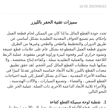
2023/05/22 10:05
مميزات تقنية الحفر بالليزر
تحدد جودة القطع المائل ما إذا كان من الممكن لحام قطعة العمل
بإحكام. يتم تصنيع الحواف المعدنية التقليدية بشكل أساسي عن
طريق الدوران والتخطيط والطحن والطحن وغيرها من الطرق.
تحتوي قطعة العمل المقطوعة بشكل عام على علامات قطع عميقة
وتشوه حراري كبير وفجوة كبيرة وزاوية قوس مفقودة. عملية الربط
اللاحقة صعبة. والعملية التقليدية مملة ، وكفاءة إنتاج منخفضة ، ولا
يمكنها تلبية متطلبات القطع المائل كبير الحجم. لقد حقق تطبيق
معدات القطع بالليزر ثلاثية الأبعاد خماسية المحاور تقدمًا كبيرًا في
معالجة الأجزاء المعدنية ، مما أدى بشكل أفضل إلى تلبية احتياجات
القطع للسفن ، والفضاء ، وتصنيع السيارات ، والآلات الهندسية ،
والأجزاء ثلاثية الأبعاد الداعمة الأخرى ذات الصلة. عملية الحز على
النحو التالي.
1. شطبة لوحة سميكة القطع كفاءة
يدعم الحز قطع الألواح المعدنية بسمك يصل إلى 30 مم ؛ مقارنةً