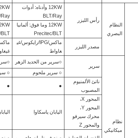
12KW وأدناه: أدوات
/Ray
BLT/Ray
رأس الليزر
النظام
12KW وما فوق: ألمانيا
البصري
Precitec/BLT
c/BLT
ماكس/IPG/رايكوس/غي
مصدر الليزر
غاواط
غيغاو
○سرير من الحديد الزهر
○سرير
سرير
○ سرير ملحوم
○ سري
ناتئ الألمنيوم
●
●
المصبوب
المحور X،
المحور Y،
اليابان ياسكاوا
اليابا
محرك سيرفو
نظام
والمحور Z
ميكانيكي
القضبان الخطية
صنع في تايوان هاي وين
صنع ف