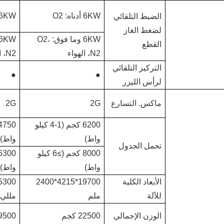
6KW أدناه: O2
6KW أدناه: 2
الضبط التلقائي
لضغط الغاز
6KW وما فوق: O2،
القطع
N2، الهواء
N2، الهواء
التركيز التلقائي
●
●
لرأس الليزر
ماكس. التسارع
2G
2G
6200 كجم (1-4 كيلو
واط)
واط)
تحمل الجدول
8000 كجم (≥6 كيلو
واط)
واط)
الأبعاد الكلية
19700*4215*2400
للآلة
ملم
مللي 
الوزن الإجمالي
22500 كجم
19500 ك