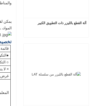
والمناط
يمكن لق
آلة القطع بالليزر ذات التطويق الكبير
المواد، 
تخصي
آلة القطع بالليزر ذات التطويق الكبير
قائمة 
اتصل الآن
●التكو
○ التك
× لا ي
غرض
المعلم