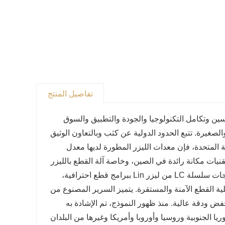
تفاصيل المنتج
ا، اهتمت شركة Shandong Lin Laser Technology Co., Ltd. بتحسين وتكامل التكنولوجيا والجودة والتطبيق والسوق
كبيرة والمتوسطة والصغيرة. تتبع الحدود الدولية عن كثب وبالتعاون الوثيق
كة المتحدة، فإن معدات الليزر المطورة لديها معدل
يات مكانة رائدة في الصين، وخاصة آلة القطع بالليزر
ذات الحالة الصلبة في آسيا من حيث سمك القطع وسرعة القطع. تم تجهيز منتجات سلسلة LC من ليزر Lin ببرامج قطع احترافية،
القطع الآمنة والمستقرة. يتميز السرير المصنوع من
فض ودقة عالية. منذ ظهور النموذج، تم الإشادة به
يا الجنوبية وروسيا وأوروبا وأمريكا وغيرها من البلدان