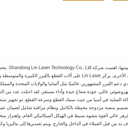
منذ تأسيسه
والموارد الأخرى. يركز Lin Laser على آلات القطع بالليزر ال
 دعم الليزر المشهورين عالميًا مثل ألمانيا والولايات المتحدة والممل
هروضوئي عالي، جودة شعاع جيدة وأداء مستقر. لقد احتلت عدد من التقن
تصميم منصة مزدوجة محيطة بالكامل ونظام مراقبة شامل لضمان عملية 
لزهر عالي القوة بتشوه بسيط في الهيكل الميكانيكي العام، واهتزاز منخ
ف به من قبل العملاء في الداخل والخارج. ويتم تصديرها إلى ماليزيا وكور