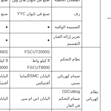
رف
صنع في تايوان YYC
صنع في
ات
الضميمة الواقية
●
●
تعزيز إزالة الغبار
●
●
التقسيم
000S
FSCUT2000S
نظام التحكم
8 كيلو واط:
8 كي
8000
FSCUT8000
صمام كهربائي
اليابان SMC/ألمانيا
نسبي
أفنتيكس
أفنتي
O2Cutting
نظام
صمام التحكم
اليابان اس ام سي
الياب
كهربائي
في الغاز