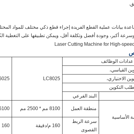
ق.
اعدة بيانات عملية القطع الفريدة إجراء قطع ذكي مختلف للمواد الم
وسرعة أكبر، وجودة أفضل وتكلفة أقل، ويمكن تطبيقها على التغطية الكام
ص
عدادات الوظائف
ين القياسي،
وين الاختياري،
LC8025
6025
تطلب التكوين
البند الفرعي
منطقة العمل
8100 مم * 2500 مم
6100 مم * 2500 م
ة الأساسية
سرعة الربط
160 م/دقيقة
160 م/دقيقة
القصوى