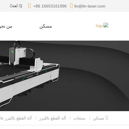
|
لغة
+86 16653161996
lin@lin-laser.com
مسكن
من نحن
مسكن
منتجات
آلة القطع بالليزر
آلة القطع بالليزر عا