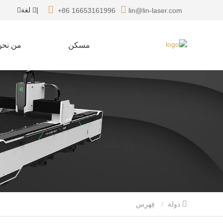
|
لغة
+86 16653161996
lin@lin-laser.com
مسكن
من نحن
دولة
فِهرِس