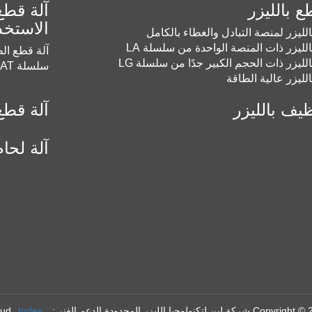
ع بالليزر
آلة قطع
الاستخد
الليزر لمنصة التبادل والغطاء بالكامل
الليزر ذات المنصة الواحدة من سلسلة LA
آلة قطع الص
الليزر ذات الحجم الكبير جدًا من سلسلة LG
سلسلة LAT
الليزر عالية الطاقة
ظيف بالليزر
آلة قطع 
آلة لحام
ة لين لتكنولوجيا الليزر المحدودة
الدعم الفني: Huazhicloud
Index