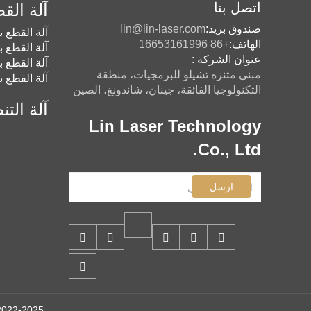
اتصل بنا
آلة القط
صندوق بريد:
lin@lin-laser.com
آلة القطع ب
الهاتف:
+86 16653161996
آلة القطع ب
عنوان الشركة :
آلة القطع ب
مبنى متنزه تشيلو للبرمجيات، منطقة
آلة القطع ب
التكنولوجيا الفائقة، جينان، شاندونغ، الصين
آلة التن
Lin Laser Technology
Co., Ltd.
ارسل
Copyright © 2022-2025 شرك