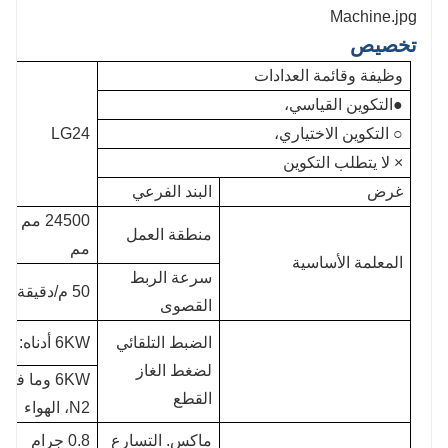
تخصيص
وظيفة وقائمة العدادات
●التكوين القياسي،
○ التكوين الاختياري،
LG24
× لا يتطلب التكوين
غرض
البند الفرعي
4500
منطقة العمل
مم
المعلمة الأساسية
سرعة الربط
50 م/دقيقة
القصوى
الضبط التلقائي
6KW أدناه: O2
لضغط الغاز
القطع
N2، الهواء
ماكس. التسارع
0.8 جرام