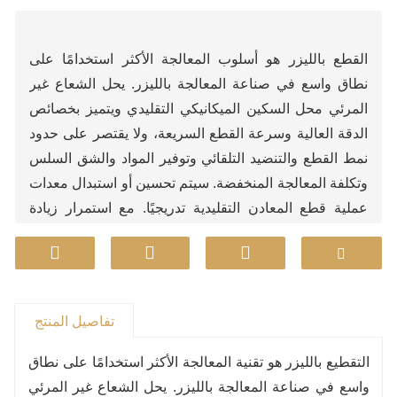
القطع بالليزر هو أسلوب المعالجة الأكثر استخدامًا على
نطاق واسع في صناعة المعالجة بالليزر. يحل الشعاع غير
المرئي محل السكين الميكانيكي التقليدي ويتميز بخصائص
الدقة العالية وسرعة القطع السريعة، ولا يقتصر على حدود
نمط القطع والتنضيد التلقائي وتوفير المواد والشق السلس
وتكلفة المعالجة المنخفضة. سيتم تحسين أو استبدال معدات
عملية قطع المعادن التقليدية تدريجيًا. مع استمرار زيادة
متطلبات الصناعة لتنسيق آلات القطع، ظهرت نماذج سلسلة
LG ذات التنسيق الكبير جدًا بالليزر من Lin إلى حيز الوجود.
يدعم هذا الطراز التنسيق الكبير جدًا وتخصيص الجسم
الطويل جدًا، ويمكنه وضع مجموعة متنوعة من اللوحات،
تفاصيل المنتج
ويمكنه معالجة مجموعة واسعة من المواد
التقطيع بالليزر هو تقنية المعالجة الأكثر استخدامًا على نطاق
واسع في صناعة المعالجة بالليزر. يحل الشعاع غير المرئي