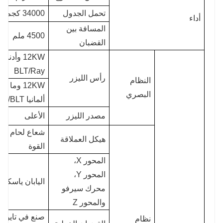
تحمل الجدول
34000 كجم
أداء
المسافة بين
4500 ملم
القضبان
12KW وأدنا
BLT/Ray
رأس الليزر
النظام
12KW وما ف
البصري
ألمانيا Precitec/BLT
مصدر الليزر
الأعلى
شعاع لحام عا
هيكل العملاقة
القوة
المحور X،
المحور Y،
اليابان ياسكاوا
محرك سيرفو
والمحور Z
صنع في تايوان
نظام