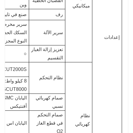
القضبان الخطية
وين
ميكانيكي
رف
صنع في تايوان YC
سرير مخرطة
سرير الآلة
السكك الحديدي
إعدادات
النوع المجزأ
تعزيز إزالة الغبار
○
التقسيم
SCUT2000S
نظام التحكم
8 كيلو واط:
FSCUT8000
صمام كهربائي
الياب
نسبي
أفنتيكس
صمام التحكم
نظام
في قطع الغاز
اليابان اس ام
كهربائي
O2