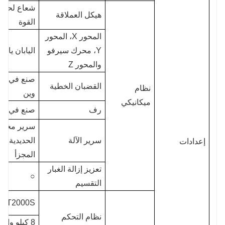
شعاع لحام 
هيكل العملاقة
القوة
المحور X، المحور
Y، محرك سيرفو
اليابان ياسك
والمحور Z
صنع في تاي
القضبان الخطية
نظام
وين
ميكانيكي
رف
صنع في تايوان
سرير مخرط
سرير الآلة
الحديدية من
إعدادات
المجزأ
تعزيز إزالة الغبار
○
التقسيم
UT2000S
نظام التحكم
8 كيلو واط: