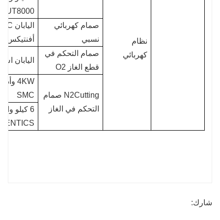
CUT8000
صمام كهربائي
نسبي
أفنتيكس
نظام
صمام التحكم في
كهربائي
اليابان اس
قطع الغاز O2
4KW وأدن
N2Cutting صمام
SMC
التحكم في الغاز
6 كيلو واط
AVENTICS الألمان
شارك: