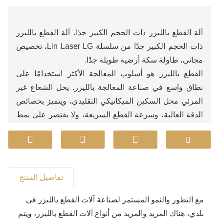
آلة القطع بالليزر ذات الحجم الكبير جدًا، آلة القطع بالليزر
ذات الحجم الكبير جدًا من سلسلة Lin Laser LG، تخصيص
مجاني، طاولة سكة أرضية طويلة جدًا.
القطع بالليزر هو أسلوب المعالجة الأكثر استخدامًا على
نطاق واسع في صناعة المعالجة بالليزر. يحل الشعاع غير
المرئي محل السكين الميكانيكي التقليدي، ويتميز بخصائص
الدقة العالية، وسرعة القطع السريعة، ولا يقتصر على نمط
القطع، والتنضيد التلقائي، وتوفير المواد، والشق السلس،
وتكلفة المعالجة المنخفضة. سيتم تحسين أو استبدال معدات
قطع المعادن التقليدية تدريجيًا.
تفاصيل المنتج
مع التطور والنمو المستمر لصناعة آلات القطع بالليزر في
بلدي، هناك المزيد والمزيد من أنواع آلات القطع بالليزر، ويتم