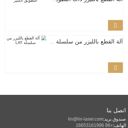
آلة القطع بالليزر من سلسلة LAT
اتصل بنا
صندوق بريد:
lin@lin-laser.com
الهاتف:
+86 16653161996