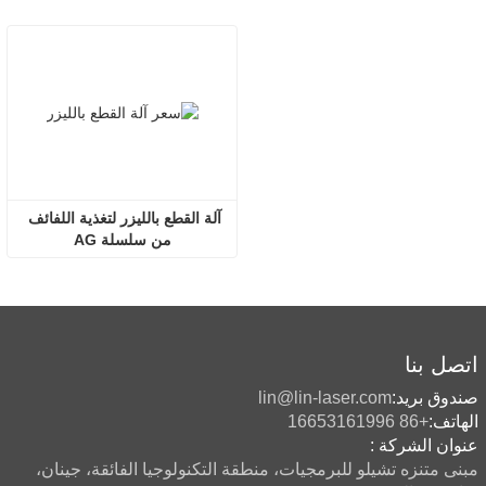
آلة القطع بالليزر لتغذية اللفائف 
من سلسلة AG
اتصل بنا
صندوق بريد:
lin@lin-laser.com
الهاتف:
+86 16653161996
عنوان الشركة :
مبنى متنزه تشيلو للبرمجيات، منطقة التكنولوجيا الفائقة، جينان،