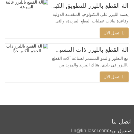
آلة القطع بالليزر للتطويق الكبير عالية السرعة
يعتمد الليزر على التكنولوجيا المتقدمة الدولية
وقاعدة بيانات عمليات القطع الفريدة، والتي
يمكنها تنفيذ عمليات قطع ذكية مختلفة للمواد
اتصل الآن
المختلفة، وتحسين سطح القطع، وقطع نطاق
أوسع من المواد، وسرعة أكبر، وجودة أفضل
وتكلفة أقل، ويمكن تطبيقها على كامل تغطية
آلة القطع بالليزر ذات التنسيق الكبير جدًا رخيصة الثمن
ليزر منخفضة الطاقة إلى عالية الطاقة. يمكن
مع التطور والنمو المستمر لصناعة آلات القطع
لرأس
بالليزر في بلدي، هناك المزيد والمزيد من
أنواع آلات القطع بالليزر، ويتم إثراء نماذج
اتصل الآن
آلات القطع بالليزر باستمرار، كما أن جودة
المنتجات التي تنتجها شركات آلات القطع
بالليزر الكبرى تتحسن باستمرار تحسين. لقد
تم تحقيق تقدم كبير في البحث والتطوير
وإنتاج آلات
اتصل بنا
صندوق بريد:
lin@lin-laser.com