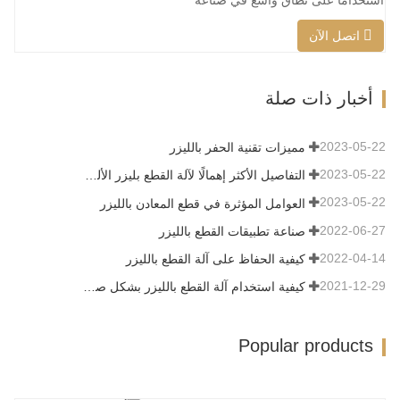
المعالجة بالليزر. يحل الشعاع غير المرئي
اتصل الآن
محل السكين الميكانيكي التقليدي، ويتميز
بخصائص الدقة العالية، وسرعة القطع
السريعة، ولا يقتصر على نمط القطع،
أخبار ذات صلة
والتنضيد التلقائي، وتوفير المواد، والشق
السلس، وتكلفة المعالجة المنخفضة. سيتم…
2023-05-22
مميزات تقنية الحفر بالليزر
2023-05-22
التفاصيل الأكثر إهمالًا لآلة القطع بليزر الألياف
2023-05-22
العوامل المؤثرة في قطع المعادن بالليزر
2022-06-27
صناعة تطبيقات القطع بالليزر
2022-04-14
كيفية الحفاظ على آلة القطع بالليزر
2021-12-29
كيفية استخدام آلة القطع بالليزر بشكل صحيح؟
Popular products