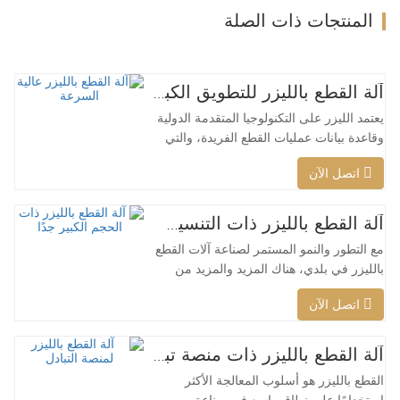
المنتجات ذات الصلة
آلة القطع بالليزر للتطويق الكبير عالية السرعة
يعتمد الليزر على التكنولوجيا المتقدمة الدولية
وقاعدة بيانات عمليات القطع الفريدة، والتي
يمكنها تنفيذ عمليات قطع ذكية مختلفة للمواد
اتصل الآن
المختلفة، وتحسين سطح القطع، وقطع نطاق
أوسع من المواد، وسرعة أكبر، وجودة أفضل
وتكلفة أقل، ويمكن تطبيقها على كامل تغطية
آلة القطع بالليزر ذات التنسيق الكبير جدًا رخيصة الثمن
ليزر منخفضة الطاقة إلى عالية الطاقة. يمكن
مع التطور والنمو المستمر لصناعة آلات القطع
لرأس…
بالليزر في بلدي، هناك المزيد والمزيد من
أنواع آلات القطع بالليزر، ويتم إثراء نماذج
اتصل الآن
آلات القطع بالليزر باستمرار، كما أن جودة
المنتجات التي تنتجها شركات آلات القطع
بالليزر الكبرى تتحسن باستمرار تحسين. لقد
آلة القطع بالليزر ذات منصة تبادل الطاقة العالية
تم تحقيق تقدم كبير في البحث والتطوير
القطع بالليزر هو أسلوب المعالجة الأكثر
وإنتاج آلات…
استخدامًا على نطاق واسع في صناعة