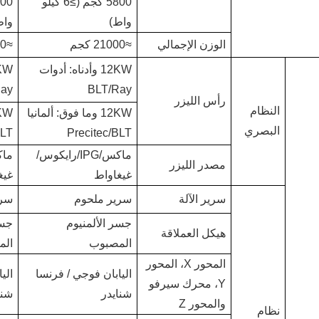
5800 كجم (≥6 كيلو
واط)
واط
الوزن الإجمالي
≈21000 كجم
≈15000 كجم
12KW وأدناه: أدوات
ay
BLT/Ray
رأس الليزر
النظام
12KW وما فوق: ألمانيا
البصري
BLT
Precitec/BLT
ماكس/IPG/رايكوس/
مصدر الليزر
غيغاواط
غيغ
سرير الآلة
سرير ملحوم
سري
جسر الألمنيوم
جسر
هيكل العملاقة
المصبوب
الم
المحور X، المحور
اليابان فوجي / فرنسا
الي
Y، محرك سيرفو
شنايدر
شنا
والمحور Z
نظام