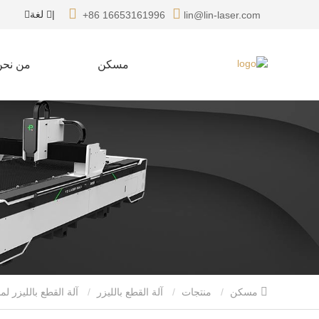
|
لغة
+86 16653161996
lin@lin-laser.com
مسكن
من نحن
مسكن
منتجات
آلة القطع بالليزر
آلة القطع بالليزر لم