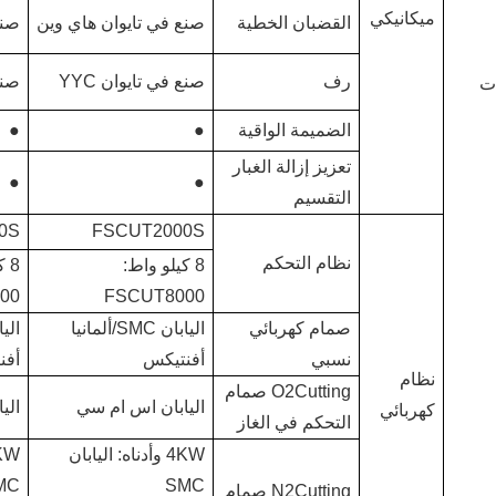
ميكانيكي
القضبان الخطية
صنع في تايوان هاي وين
صنع
رف
صنع في تايوان YYC
صنع 
ات
الضميمة الواقية
●
●
تعزيز إزالة الغبار
●
●
التقسيم
0S
FSCUT2000S
نظام التحكم
8 كيلو واط:
8 
00
FSCUT8000
صمام كهربائي
اليابان SMC/ألمانيا
نسبي
أفنتيكس
أفن
نظام
O2Cutting صمام
اليابان اس ام سي
الي
كهربائي
التحكم في الغاز
4KW وأدناه: اليابان
MC
SMC
N2Cutting صمام