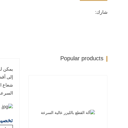
شارك:
Popular products
يمكن لر
إلى أق
شعاع ال
السرعة 
تخصي