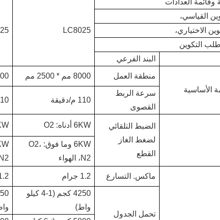
وقائمة العدادات
ين القياسي،
وين الاختياري،
LC8025
25
تطلب التكوين
البند الفرعي
منطقة العمل
8000 مم * 2500 مم
6100 مم *
ة الأساسية
سرعة الربط
110 م/دقيقة
110 م/دق
القصوى
6KW أدناه: O2
6KW أدن
الضبط التلقائي
لضغط الغاز
6KW وما فوق: O2،
القطع
N2، الهواء
N2، الهوا
ماكس. التسارع
1.2 جرام
1.2 جرا
4250 كجم (1-4 كيلو
واط)
واط
تحمل الجدول