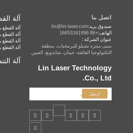
اتصل بنا
آلة القط
صندوق بريد:
lin@lin-laser.com
آلة القطع ب
الهاتف:
+86 16653161996
آلة القطع ب
عنوان الشركة :
آلة القطع ب
مبنى متنزه تشيلو للبرمجيات، منطقة
آلة القطع ب
التكنولوجيا الفائقة، جينان، شاندونغ، الصين
آلة التن
Lin Laser Technology
Co., Ltd.
ارسل