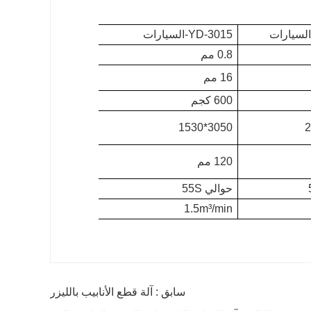
YD-3015-السيارات
0.8 مم
16 مم
600 كجم
3050*1530
120 مم
حوالي 55S
1.5m³/min
سابق : آلة قطع الأنابيب بالليزر