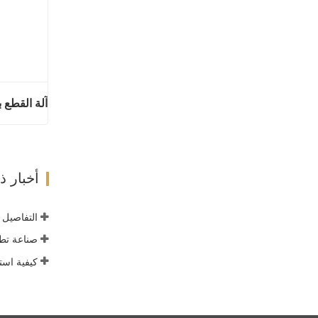
اتصل ال
أخبار 
التفاصيل ا
صناعة تطب
كيفية است