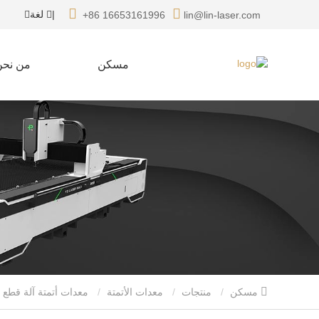
|
لغة
+86 16653161996
lin@lin-laser.com
مسكن
من نحن
مسكن
منتجات
معدات الأتمتة
معدات أتمتة آلة قطع ال