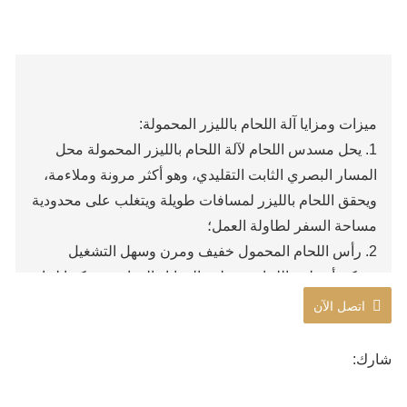
ميزات ومزايا آلة اللحام بالليزر المحمولة:
1. يحل مسدس اللحام لآلة اللحام بالليزر المحمولة محل
المسار البصري الثابت التقليدي، وهو أكثر مرونة وملاءمة،
ويحقق اللحام بالليزر لمسافات طويلة ويتغلب على محدودية
مساحة السفر لطاولة العمل؛
2. رأس اللحام المحمول خفيف ومرن وسهل التشغيل
ويمكن أن يلبي اللحام بمختلف الزوايا والمواضع. يمكنها لحام
قطعة العمل بالأجزاء المطلوبة، وهي حساسة ومريحة.
اتصل الآن
يمكنها إكمال اللحام الخارجي وتطبيق جميع أنواع اللحام
الفوضوي. معدات اللحام البقعي.
شارك:
3. تم تجهيز رأس اللحام المحمول بالألياف الضوئية، وهي
مرنة ومريحة للحام في الهواء الطلق. يمكن لحام قطعة