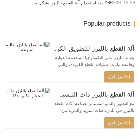
2021-12-29
كيفية استخدام آلة القطع بالليزر بشكل صحيح؟
Popular products
آلة القطع بالليزر للتطويق الكبير عالية السرعة
يعتمد الليزر على التكنولوجيا المتقدمة الدولية
وقاعدة بيانات عمليات القطع الفريدة، والتي
يمكنها تنفيذ عمليات قطع ذكية مختلفة للمواد
اتصل الآن
المختلفة، وتحسين سطح القطع، وقطع نطاق
أوسع من المواد، وسرعة أكبر، وجودة أفضل
وتكلفة أقل، ويمكن تطبيقها على كامل تغطية
آلة القطع بالليزر ذات التنسيق الكبير جدًا رخيصة الثمن
ليزر منخفضة الطاقة إلى عالية الطاقة. يمكن
مع التطور والنمو المستمر لصناعة آلات القطع
لرأس
بالليزر في بلدي، هناك المزيد والمزيد من
أنواع آلات القطع بالليزر، ويتم إثراء نماذج
اتصل الآن
آلات القطع بالليزر باستمرار، كما أن جودة
المنتجات التي تنتجها شركات آلات القطع
بالليزر الكبرى تتحسن باستمرار تحسين. لقد