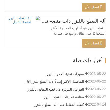
أنواع آلات القطع بالليزر، ويتم إثراء نماذج
اتصل الآن
آلات القطع بالليزر باستمرار، كما أن جودة
المنتجات التي تنتجها شركات آلات القطع
بالليزر الكبرى تتحسن باستمرار تحسين. لقد
آلة القطع بالليزر ذات منصة تبادل الطاقة العالية
تم تحقيق تقدم كبير في البحث والتطوير
القطع بالليزر هو أسلوب المعالجة الأكثر
وإنتاج آلات…
استخدامًا على نطاق واسع في صناعة
المعالجة بالليزر. يحل الشعاع غير المرئي
اتصل الآن
محل السكين الميكانيكي التقليدي، ويتميز
بخصائص الدقة العالية، وسرعة القطع
السريعة، ولا يقتصر على نمط القطع،
أخبار ذات صلة
والتنضيد التلقائي، وتوفير المواد، والشق
السلس، وتكلفة المعالجة المنخفضة. سيتم…
2023-05-22
مميزات تقنية الحفر بالليزر
2023-05-22
التفاصيل الأكثر إهمالًا لآلة القطع بليزر الألياف
2023-05-22
العوامل المؤثرة في قطع المعادن بالليزر
2022-06-27
صناعة تطبيقات القطع بالليزر
2022-04-14
كيفية الحفاظ على آلة القطع بالليزر