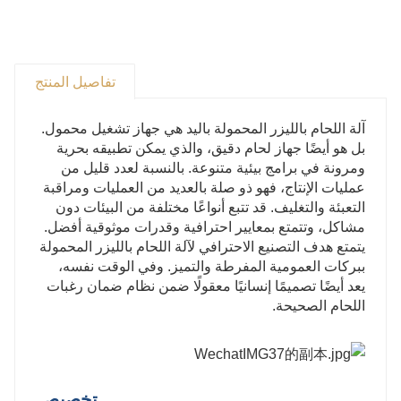
العمل في أي زاوية، ويمكن تبديل المسار البصري المزدوج
بذكاء، ويكون توزيع الطاقة بتقسيم الوقت موحدًا.
4. آلة اللحام بالليزر المحمولة تعتمد تحديد المواقع بالأشعة
تفاصيل المنتج
تحت الحمراء، والتحقق من موضع رأس اللحام وموضع
التدقيق أثناء اللحام. موضع اللحام أكثر دقة واللحام أجمل.
آلة اللحام بالليزر المحمولة باليد هي جهاز تشغيل محمول.
5. تكلفة صيانة منخفضة: آلة اللحام بالليزر، بدون محطة
بل هو أيضًا جهاز لحام دقيق، والذي يمكن تطبيقه بحرية
ومرونة في برامج بيئية متنوعة. بالنسبة لعدد قليل من
لحام دقيقة، لديها مواد منخفضة، استهلاك منخفض للطاقة
عمليات الإنتاج، فهو ذو صلة بالعديد من العمليات ومراقبة
وتكلفة نشر وصيانة منخفضة للمعدات. في نفس بيئة العمل،
التعبئة والتغليف. قد تتبع أنواعًا مختلفة من البيئات دون
نحتاج إلى قضاء الكثير من الوقت في صيانة طاولة اللحام.
مشاكل، وتتمتع بمعايير احترافية وقدرات موثوقية أفضل.
يتمتع هدف التصنيع الاحترافي لآلة اللحام بالليزر المحمولة
يمكن استكمال نشر معدات ضبط الليزر اليدوية عن طريق
ببركات العمومية المفرطة والتميز. وفي الوقت نفسه،
اللحام بالليزر المحمول.
يعد أيضًا تصميمًا إنسانيًا معقولًا ضمن نظام ضمان رغبات
اللحام الصحيحة.
تخصيص