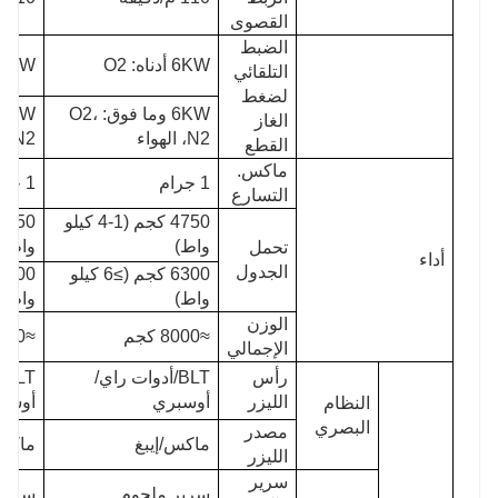
القصوى
الضبط
6KW أدناه: O2
6KW أدناه: 2
التلقائي
لضغط
6KW وما فوق: O2،
الغاز
N2، الهواء
N2، الهواء
القطع
ماكس.
1 جرام
1 جرام
التسارع
4750 كجم (1-4 كيلو
واط)
واط)
تحمل
أداء
الجدول
6300 كجم (≥6 كيلو
واط)
واط)
الوزن
≈8000 كجم
≈7000 كجم
الإجمالي
رأس
BLT/أدوات راي/
T
الليزر
أوسبري
أوسب
النظام
البصري
مصدر
ماكس/إيبغ
ماكس/
الليزر
سرير
سرير ملحوم
سرير