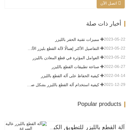
اتصل الآن
محل السكين الميكانيكي التقليدي، ويتميز
بخصائص الدقة العالية، وسرعة القطع
السريعة، ولا يقتصر على نمط القطع،
أخبار ذات صلة
والتنضيد التلقائي، وتوفير المواد، والشق
السلس، وتكلفة المعالجة المنخفضة. سيتم…
2023-05-22
مميزات تقنية الحفر بالليزر
2023-05-22
التفاصيل الأكثر إهمالًا لآلة القطع بليزر الألياف
2023-05-22
العوامل المؤثرة في قطع المعادن بالليزر
2022-06-27
صناعة تطبيقات القطع بالليزر
2022-04-14
كيفية الحفاظ على آلة القطع بالليزر
2021-12-29
كيفية استخدام آلة القطع بالليزر بشكل صحيح؟
Popular products
آلة القطع بالليزر للتطويق الكبير عالية السرعة