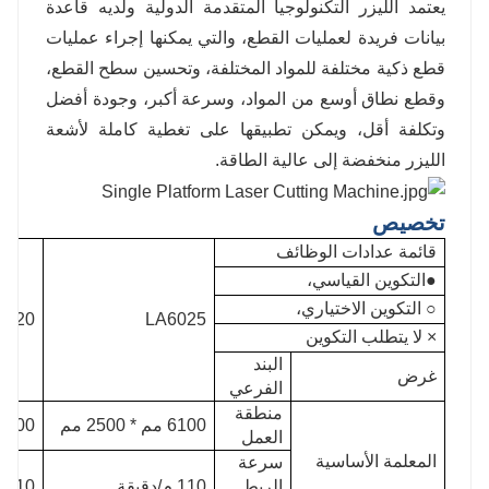
يعتمد الليزر التكنولوجيا المتقدمة الدولية ولديه قاعدة
بيانات فريدة لعمليات القطع، والتي يمكنها إجراء عمليات
قطع ذكية مختلفة للمواد المختلفة، وتحسين سطح القطع،
وقطع نطاق أوسع من المواد، وسرعة أكبر، وجودة أفضل
وتكلفة أقل، ويمكن تطبيقها على تغطية كاملة لأشعة
الليزر منخفضة إلى عالية الطاقة.
تخصيص
قائمة عدادات الوظائف
●التكوين القياسي،
○ التكوين الاختياري،
6020
LA6025
× لا يتطلب التكوين
البند
غرض
الفرعي
منطقة
6100 مم * 2500 مم
6100 مم * 2000 م
العمل
المعلمة الأساسية
سرعة
الربط
110 م/دقيقة
110 م/دقيقة