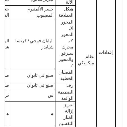
الآلة
هيكل
جسر الألمنيوم
جسر ا
العملاقة
المصبوب
المص
المحور
X،
المحور
Y،
اليابان فوجي / فرنسا
الياب
محرك
شنايدر
شنايد
إعدادات
سيرفو
نظام
والمحور
ميكانيكي
Z
القضبان
صنع في تايوان
صنع ف
الخطية
رف
صنع في تايوان
صنع ف
الضميمة
س
س
الواقية
تعزيز
إزالة
●
●
الغبار
التقسيم