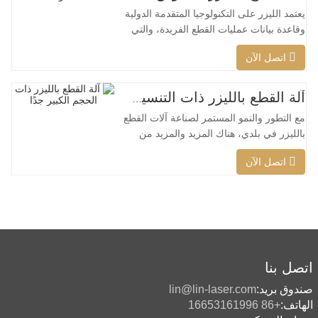
يعتمد الليزر على التكنولوجيا المتقدمة الدولية
وقاعدة بيانات عمليات القطع الفريدة، والتي
يمكنها تنفيذ عمليات قطع ذكية مختلفة للمواد
اتصل الآن
المختلفة، وتحسين سطح القطع، وقطع نطاق
أوسع من المواد، وسرعة أكبر، وجودة أفضل
وتكلفة أقل، ويمكن تطبيقها على كامل تغطية
آلة القطع بالليزر ذات التنسيق الكبير جدًا رخيصة الثمن
ليزر منخفضة الطاقة إلى عالية الطاقة. يمكن
مع التطور والنمو المستمر لصناعة آلات القطع
لرأس
بالليزر في بلدي، هناك المزيد والمزيد من
أنواع آلات القطع بالليزر، ويتم إثراء نماذج
اتصل الآن
آلات القطع بالليزر باستمرار، كما أن جودة
المنتجات التي تنتجها شركات آلات القطع
بالليزر الكبرى تتحسن باستمرار تحسين. لقد
تم تحقيق تقدم كبير في البحث والتطوير
وإنتاج آلات
اتصل بنا
صندوق بريد:
lin@lin-laser.com
الهاتف:
+86 16653161996